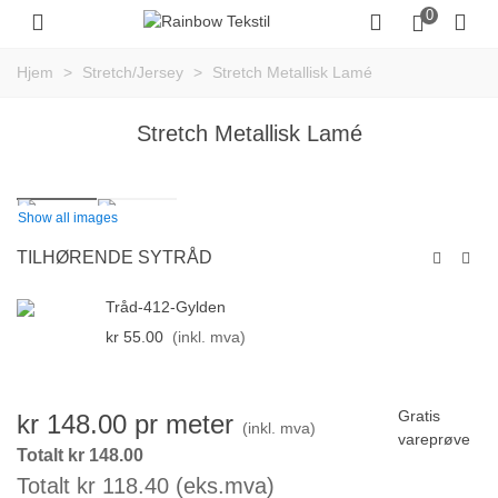
0
Hjem
>
Stretch/Jersey
>
Stretch Metallisk Lamé
Stretch Metallisk Lamé
Show all images
TILHØRENDE SYTRÅD
Tråd-412-Gylden
kr 55.00
(inkl. mva)
Gratis
kr 148.00
pr meter
(inkl. mva)
vareprøve
Totalt kr 148.00
Totalt kr 118.40 (eks.mva)