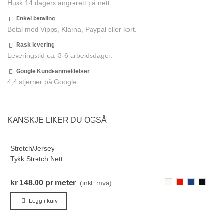
Husk 14 dagers angrerett på nett.
Enkel betaling
Betal med Vipps, Klarna, Paypal eller kort.
Rask levering
Leveringstid ca. 3-6 arbeidsdager.
Google Kundeanmeldelser
4,4 stjerner på Google.
KANSKJE LIKER DU OGSÅ
Stretch/Jersey
S
Tykk Stretch Nett
S
800-
156-
315-
000-
kr 148.00
pr meter
k
(inkl. mva)
Hvit
Rød
KongeBlå
Svart
8
Legg i kurv
H
7
T