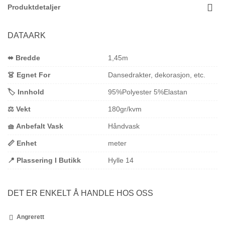
Produktdetaljer
DATAARK
⬌ Bredde
1,45m
👗 Egnet For
Dansedrakter, dekorasjon, etc.
🏷️ Innhold
95%Polyester 5%Elastan
⚖️ Vekt
180gr/kvm
🧺 Anbefalt Vask
Håndvask
📏 Enhet
meter
📍 Plassering I Butikk
Hylle 14
DET ER ENKELT Å HANDLE HOS OSS
Angrerett