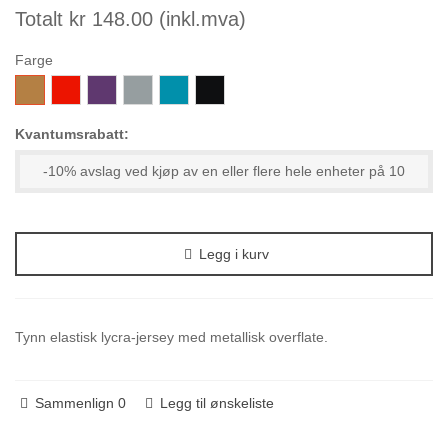
Totalt kr 148.00 (inkl.mva)
Farge
412-
156-
373-
038-
946-
000-
Gylden
Rød
Lilla
LysGrå
PetrolTurkis
Svart
Kvantumsrabatt:
-10% avslag ved kjøp av en eller flere hele enheter på 10
Legg i kurv
Tynn elastisk lycra-jersey med metallisk overflate.
Sammenlign
0
Legg til ønskeliste