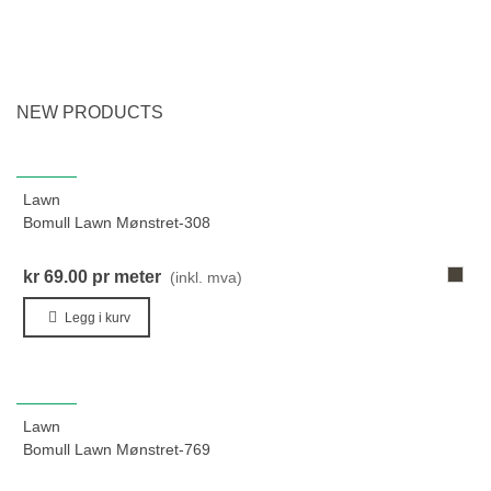
NEW PRODUCTS
NYHET
Lawn
Bomull Lawn Mønstret-308
308-
kr 69.00
pr meter
(inkl. mva)
LysRø
Legg i kurv
NYHET
Lawn
Bomull Lawn Mønstret-769