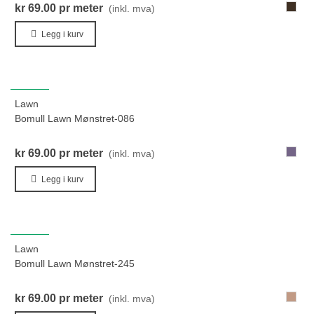
769-
kr 69.00
pr meter
(inkl. mva)
MørkG
Legg i kurv
NYHET
Lawn
Bomull Lawn Mønstret-086
086-
kr 69.00
pr meter
(inkl. mva)
BlåLill
Legg i kurv
NYHET
Lawn
Bomull Lawn Mønstret-245
245-
kr 69.00
pr meter
(inkl. mva)
Brun