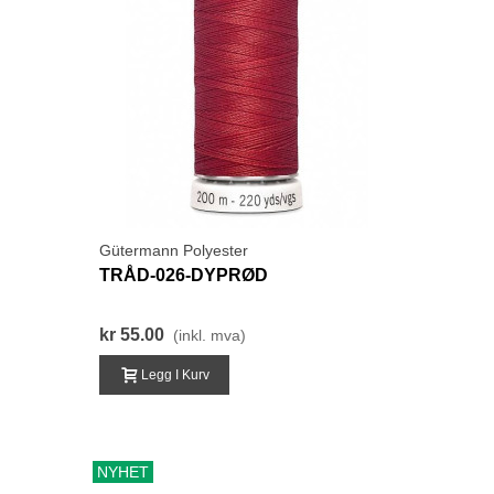
Gütermann Polyester
TRÅD-026-DYPRØD
kr 55.00
(inkl. mva)
Legg I Kurv
NYHET