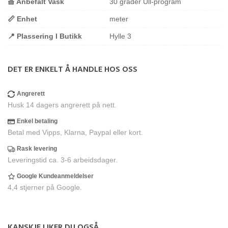
🧺 Anbefalt Vask
30 grader Ull-program
📏 Enhet
meter
📍 Plassering I Butikk
Hylle 3
DET ER ENKELT Å HANDLE HOS OSS
Angrerett
Husk 14 dagers angrerett på nett.
Enkel betaling
Betal med Vipps, Klarna, Paypal eller kort.
Rask levering
Leveringstid ca. 3-6 arbeidsdager.
Google Kundeanmeldelser
4,4 stjerner på Google.
KANSKJE LIKER DU OGSÅ