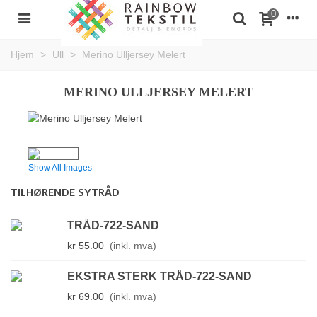
0
Hjem
>
Ull
>
Merino Ulljersey Melert
MERINO ULLJERSEY MELERT
Show All Images
TILHØRENDE SYTRÅD
TRÅD-722-SAND
kr 55.00
(inkl. mva)
EKSTRA STERK TRÅD-722-SAND
kr 69.00
(inkl. mva)