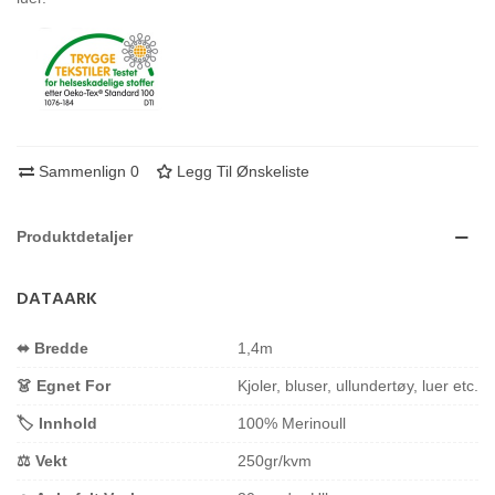
Sammenlign
0
Legg Til Ønskeliste
Produktdetaljer
DATAARK
⬌ Bredde
1,4m
👗 Egnet For
Kjoler, bluser, ullundertøy, luer etc.
🏷️ Innhold
100% Merinoull
⚖️ Vekt
250gr/kvm