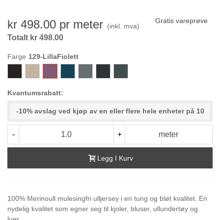
Gratis vareprøve
kr 498.00
pr meter
(inkl. mva)
Totalt kr 498.00
Farge
697-
722-
129-
904-
701-
542-
861-
MørkBrun
Sand
LillaFiolett
PetrolBlå
KoksGrå
GråSvart
MørkMoseGrønn
Kvantumsrabatt:
-10% avslag ved kjøp av en eller flere hele enheter på 10
-
+
meter
Legg I Kurv
100% Merinoull mulesingfri ulljersey i en tung og bløt kvalitet. En
nydelig kvalitet som egner seg til kjoler, bluser, ullundertøy og
luer.