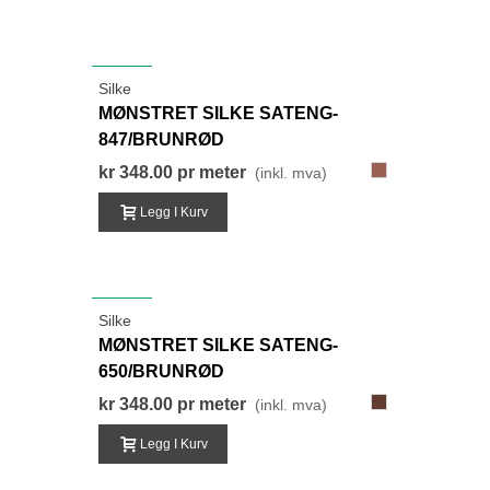
NYHET
Silke
MØNSTRET SILKE SATENG-
847/BRUNRØD
847-
kr 348.00
pr meter
(inkl. mva)
BrunRød
Legg I Kurv
NYHET
Silke
MØNSTRET SILKE SATENG-
650/BRUNRØD
650-
kr 348.00
pr meter
(inkl. mva)
BrunRød
Legg I Kurv