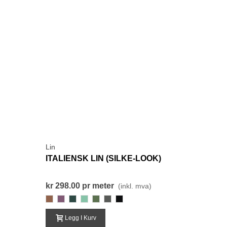
Lin
ITALIENSK LIN (SILKE-LOOK)
kr 298.00
pr meter
(inkl. mva)
448-
129-
302-
205-
283-
274-
000-
MørkGylden
LillaFiolett
MørkGråGrønn
LysGrønn
LysMoseGrønn
GråGrønn
Svart
Legg I Kurv