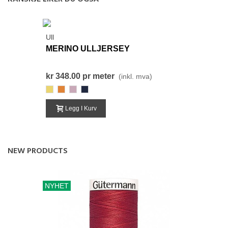
Ull
MERINO ULLJERSEY
kr 348.00
pr meter
(inkl. mva)
327-
362-
568-
310-
GulOransje
Oransje
GammelRosa
MørkBlå
Legg I Kurv
NEW PRODUCTS
NYHET