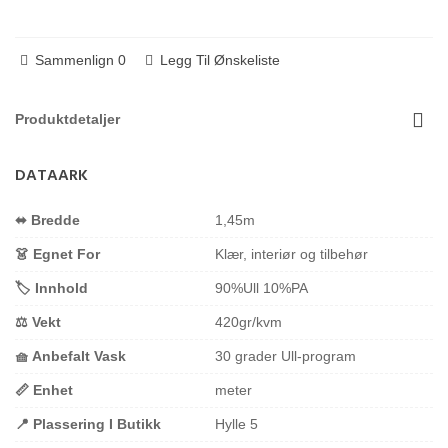
Sammenlign
0
Legg Til Ønskeliste
Produktdetaljer
DATAARK
⬌ Bredde
1,45m
👗 Egnet For
Klær, interiør og tilbehør
🏷️ Innhold
90%Ull 10%PA
⚖️ Vekt
420gr/kvm
🧺 Anbefalt Vask
30 grader Ull-program
📏 Enhet
meter
📍 Plassering I Butikk
Hylle 5