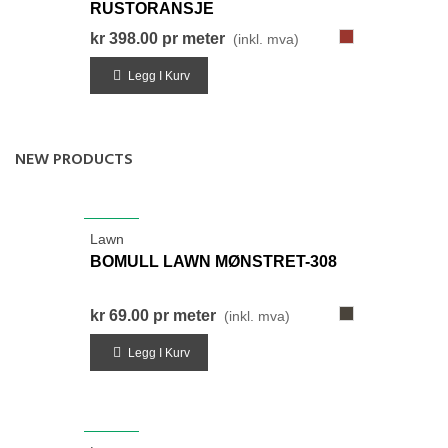
RUSTORANSJE
227-
kr 398.00
pr meter
(inkl. mva)
RustOransje
Legg I Kurv
NEW PRODUCTS
NYHET
Lawn
BOMULL LAWN MØNSTRET-308
308-
kr 69.00
pr meter
(inkl. mva)
LysRødBrun
Legg I Kurv
NYHET