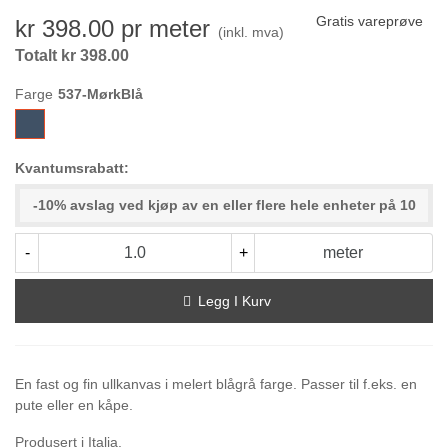
Gratis vareprøve
kr 398.00
pr meter
(inkl. mva)
Totalt kr 398.00
Farge
537-
MørkBlå
Kvantumsrabatt:
-10% avslag ved kjøp av en eller flere hele enheter på 10
-
+
meter
Legg I Kurv
En fast og fin ullkanvas i melert blågrå farge. Passer til f.eks. en
pute eller en kåpe.
Produsert i Italia.