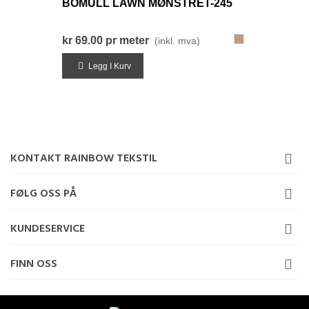
BOMULL LAWN MØNSTRET-245
245-
kr 69.00
pr meter
(inkl. mva)
BrunRød
Legg I Kurv
KONTAKT RAINBOW TEKSTIL
FØLG OSS PÅ
KUNDESERVICE
FINN OSS