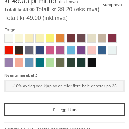
kr 49.00
pr meter
(inkl. mva)
vareprøve
Totalt kr 39.20 (eks.mva)
Totalt kr 49.00
Totalt kr 49.00 (inkl.mva)
Farge
800-
001-
610-
325-
852-
362-
368-
429
299-
722-
384-
Hvit
KremHvit
KremGul
LysGul
SitronGul
Oransje
Vinrød
Sand
Sand
DypRød
156-
694-
440-
959-
733-
321-
196-
392-
659-
311-
193-
Rød
MørkBrun
LillaGrå
KongeBlå
Cerise
Cerise
TurkisBlå
Lilla
PastellGammelosa
JeansBlå
LysBabyBlå
158-
586-
143-
189-
152-
432-
597-
018-
000-
Lavendel
Korall
LysBlå
GrønnTurkis
MintGrønn
MørkMoseGrønn
MørkMoseGrønn
Flaskegrønn
Svart
Kvantumsrabatt:
-10% avslag ved kjøp av en eller flere hele enheter på 25
Legg i kurv