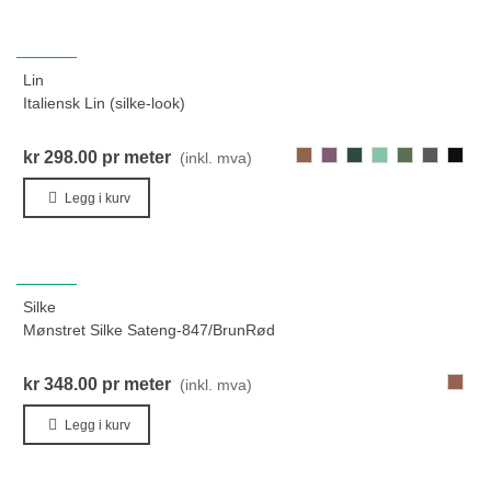
NYHET
Lin
Italiensk Lin (silke-look)
448-
129-
302-
205-
283-
274-
000-
kr 298.00
pr meter
(inkl. mva)
MørkGylden
LillaFiolett
MørkGråGrønn
LysGrønn
LysMoseGrø
GråGrøn
Svart
Legg i kurv
NYHET
Silke
Mønstret Silke Sateng-847/BrunRød
847-
kr 348.00
pr meter
(inkl. mva)
Brun
Legg i kurv