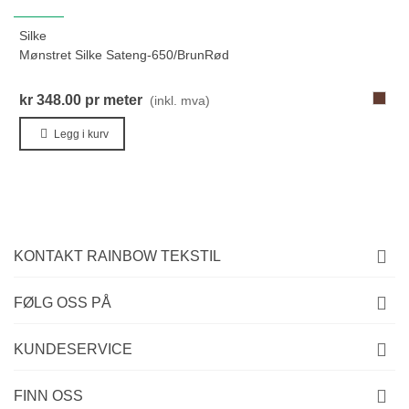
NYHET
Silke
Mønstret Silke Sateng-650/BrunRød
650-
kr 348.00
pr meter
(inkl. mva)
Brun
Legg i kurv
KONTAKT RAINBOW TEKSTIL
FØLG OSS PÅ
KUNDESERVICE
FINN OSS