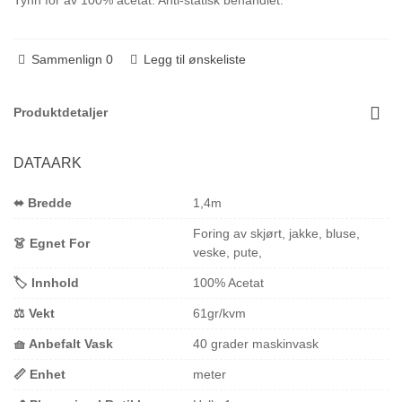
Tynn fór av 100% acetat. Anti-statisk behandlet.
Sammenlign
0
Legg til ønskeliste
Produktdetaljer
DATAARK
⬌ Bredde
1,4m
Foring av skjørt, jakke, bluse,
👗 Egnet For
veske, pute,
🏷️ Innhold
100% Acetat
⚖️ Vekt
61gr/kvm
🧺 Anbefalt Vask
40 grader maskinvask
📏 Enhet
meter