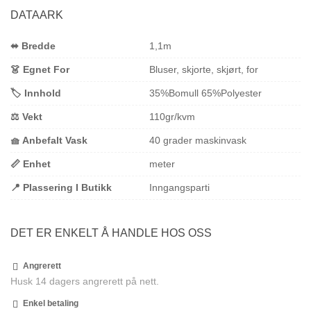
DATAARK
⬌ Bredde
1,1m
👗 Egnet For
Bluser, skjorte, skjørt, for
🏷️ Innhold
35%Bomull 65%Polyester
⚖️ Vekt
110gr/kvm
🧺 Anbefalt Vask
40 grader maskinvask
📏 Enhet
meter
📍 Plassering I Butikk
Inngangsparti
DET ER ENKELT Å HANDLE HOS OSS
Angrerett
Husk 14 dagers angrerett på nett.
Enkel betaling