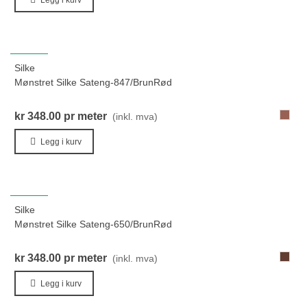
NYHET
Silke
Mønstret Silke Sateng-847/BrunRød
847-
kr 348.00
pr meter
(inkl. mva)
Brun
Legg i kurv
NYHET
Silke
Mønstret Silke Sateng-650/BrunRød
650-
kr 348.00
pr meter
(inkl. mva)
Brun
Legg i kurv