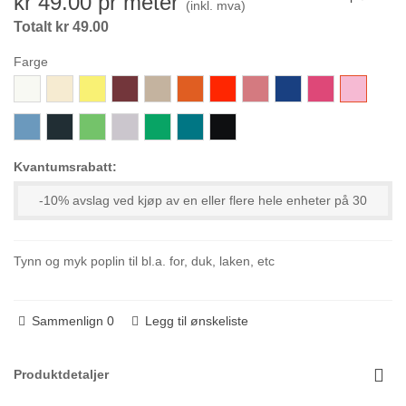
kr 49.00
pr meter
(inkl. mva)
Totalt kr 49.00
Farge
800-
802-
852-
368-
722-
351-
364-
473-
315-
382-
320-
Hvit
KremNatur
SitronGul
Vinrød
Sand
Oransje
RødOransje
SterkGammelrosa
KongeBlå
Cerise
Rosa
143-
665-
336-
008-
833-
761-
000-
LysBlå
MidnattsBlå
NeonGrønn
LysPastellGrå
LimeGronn
Turkis
Svart
Kvantumsrabatt:
-10% avslag ved kjøp av en eller flere hele enheter på 30
Tynn og myk poplin til bl.a. for, duk, laken, etc
Sammenlign
0
Legg til ønskeliste
Produktdetaljer