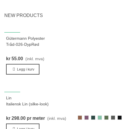
NEW PRODUCTS
NYHET
Gütermann Polyester
Tråd-026-DypRød
kr 55.00
(inkl. mva)
Legg i kurv
NYHET
Lin
Italiensk Lin (silke-look)
448-
129-
302-
205-
283-
274-
000-
kr 298.00
pr meter
(inkl. mva)
MørkGylden
LillaFiolett
MørkGråGrønn
LysGrønn
LysMoseGrø
GråGrøn
Svart
Legg i kurv