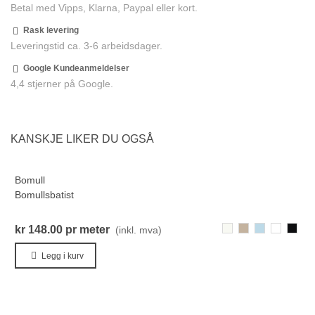
Betal med Vipps, Klarna, Paypal eller kort.
Rask levering
Leveringstid ca. 3-6 arbeidsdager.
Google Kundeanmeldelser
4,4 stjerner på Google.
KANSKJE LIKER DU OGSÅ
Bomull
F
Bomullsbatist
V
800-
722-
276-
111-
000-
kr 148.00
pr meter
k
(inkl. mva)
Hvit
Sand
PastelBlå
OffWhiteL
Svart
8
Legg i kurv
H
3
M