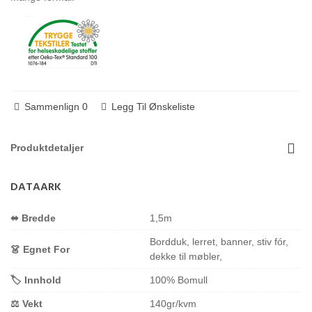
Sammenlign
0
Legg Til Ønskeliste
Produktdetaljer
DATAARK
⬌ Bredde
1,5m
Bordduk, lerret, banner, stiv fór,
👗 Egnet For
dekke til møbler,
🏷️ Innhold
100% Bomull
⚖️ Vekt
140gr/kvm