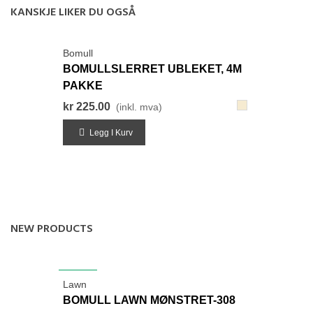
KANSKJE LIKER DU OGSÅ
Bomull
BOMULLSLERRET UBLEKET, 4M
PAKKE
802-
kr 225.00
(inkl. mva)
KremNatur
Legg I Kurv
NEW PRODUCTS
NYHET
Lawn
BOMULL LAWN MØNSTRET-308