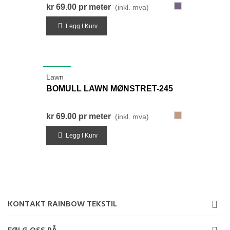
086-
kr 69.00
pr meter
(inkl. mva)
BlåLilla
Legg I Kurv
NYHET
Lawn
BOMULL LAWN MØNSTRET-245
245-
kr 69.00
pr meter
(inkl. mva)
BrunRød
Legg I Kurv
KONTAKT RAINBOW TEKSTIL