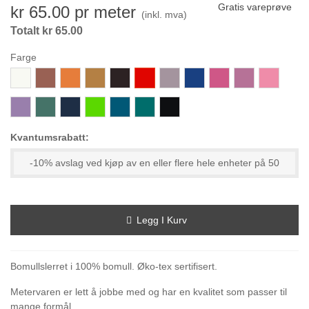
Gratis vareprøve
kr 65.00
pr meter
(inkl. mva)
Totalt kr 65.00
Farge
800-
847-
350-
412-
696-
365-
125-
315-
733-
716-
663-
Hvit
BrunRød
Oransje
Gylden
MørkBrun
Rød
LavendelLilla
KongeBlå
Cerise
LysFiolett
SterkRosa
158-
553
309-
153-
483-
167-
000-
Lavendel
MørkBlå
LimeGrønn
PetrolBlå
Grønn
Svart
Kvantumsrabatt:
-10% avslag ved kjøp av en eller flere hele enheter på 50
Legg I Kurv
Bomullslerret i 100% bomull. Øko-tex sertifisert.
Metervaren er lett å jobbe med og har en kvalitet som passer til
mange formål.