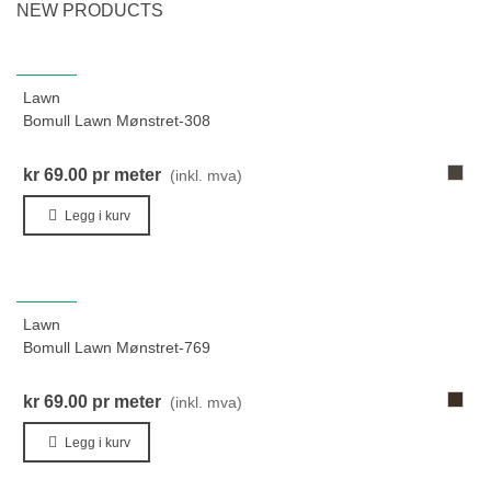
NEW PRODUCTS
NYHET
Lawn
Bomull Lawn Mønstret-308
308-
kr 69.00
pr meter
(inkl. mva)
LysRø
Legg i kurv
NYHET
Lawn
Bomull Lawn Mønstret-769
769-
kr 69.00
pr meter
(inkl. mva)
MørkG
Legg i kurv