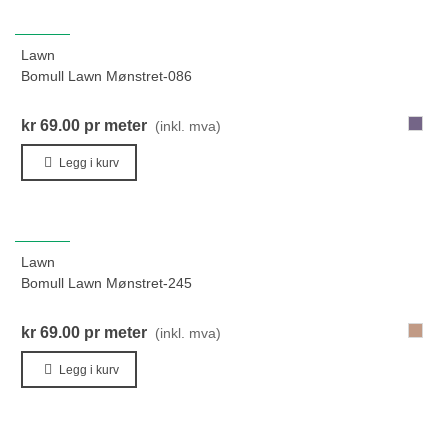
NYHET
Lawn
Bomull Lawn Mønstret-086
086-
kr 69.00
pr meter
(inkl. mva)
BlåLill
Legg i kurv
NYHET
Lawn
Bomull Lawn Mønstret-245
245-
kr 69.00
pr meter
(inkl. mva)
Brun
Legg i kurv