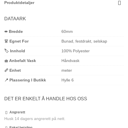
Produktdetaljer
DATAARK
⬌ Bredde
60mm
👗 Egnet For
Bunad, festdrakt, selskap
🏷️ Innhold
100% Polyester
🧺 Anbefalt Vask
Håndvask
📏 Enhet
meter
📍 Plassering I Butikk
Hylle 6
DET ER ENKELT Å HANDLE HOS OSS
Angrerett
Husk 14 dagers angrerett på nett.
Enkel betaling