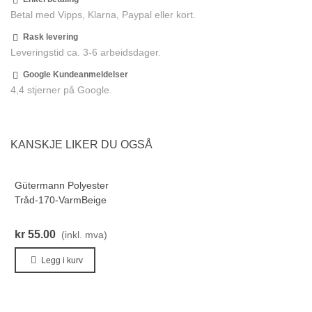
Betal med Vipps, Klarna, Paypal eller kort.
Rask levering
Leveringstid ca. 3-6 arbeidsdager.
Google Kundeanmeldelser
4,4 stjerner på Google.
KANSKJE LIKER DU OGSÅ
Gütermann Polyester
B
Tråd-170-VarmBeige
E
kr 55.00
k
(inkl. mva)
Legg i kurv