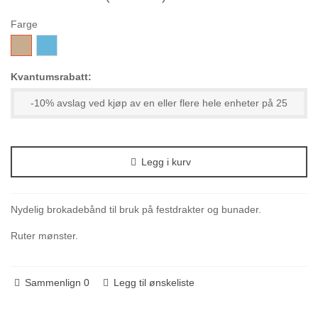
Farge
170-
196-
VarmBeige
TurkisBlå
Kvantumsrabatt:
-10% avslag ved kjøp av en eller flere hele enheter på 25
Legg i kurv
Nydelig brokadebånd til bruk på festdrakter og bunader.
Ruter mønster.
Sammenlign
0
Legg til ønskeliste