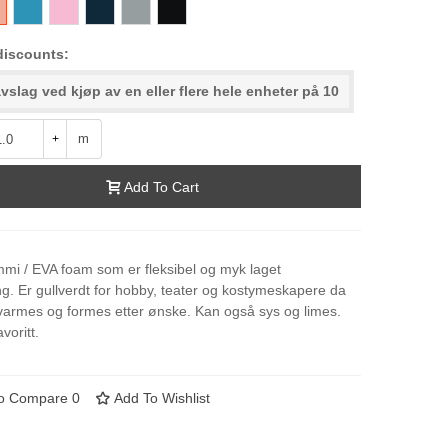
5
197
320
013
038
000-
Black
discounts:
vslag ved kjøp av en eller flere hele enheter på 10
m
+
Add To Cart
i / EVA foam som er fleksibel og myk laget
ng. Er gullverdt for hobby, teater og kostymeskapere da
varmes og formes etter ønske. Kan også sys og limes.
avoritt.
o Compare
0
Add To Wishlist