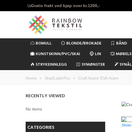
Gratis frakt ved kjøp over kr.1200,-
BOMULL
BLONDE/BROKADE
BÅND
KUNSTSKINN/PVC/SKAI
LIN
MØBELS
STRYKEINNLEGG
SYMØNSTER
SYNÅL
Home
>
Skai/Lakk/Pvc
>
Craft foam/ EVA-foam
RECENTLY VIEWED
No items
Show 
CATEGORIES