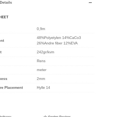
Details
HEET
0,9m
48%Polyetylen 14%CaCo3
ent
26%Andre fiber 12%EVA
t
242gr/kvm
Rens
meter
ness
2mm
ore Placement
Hylle 14