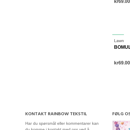
kr69.00
NEW
Lawn
BOMUL
kr69.00
KONTAKT RAINBOW TEKSTIL
FØLG O
Har du spørsmål eller kommentarer kan
du komme i kontakt med oss ved å