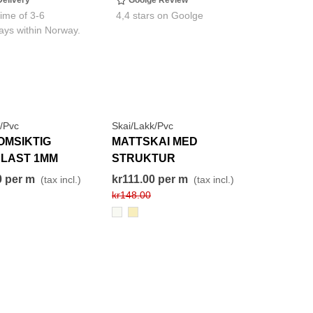
Delivery
Goolge Review
time of 3-6
4,4 stars on Goolge
ays within Norway.
/Pvc
Skai/Lakk/Pvc
View More
View More
SALE
OMSIKTIG
MATTSKAI MED
PLAST 1MM
STRUKTUR
0
per m
kr111.00
per m
(tax incl.)
(tax incl.)
kr148.00
800
610