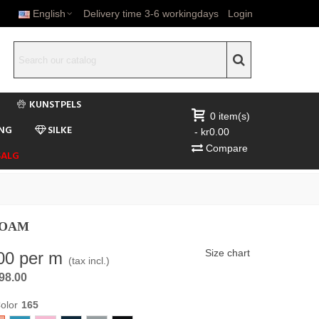
English
Delivery time 3-6 workingdays
Login
KUNSTPELS
0
item(s)
ONG
SILKE
-
kr0.00
Compare
SALG
FOAM
Size chart
00
per m
(tax incl.)
r98.00
olor