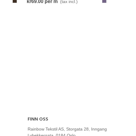
769-
086-
kr69.00
per m
(tax incl.)
MørkGråBrun
BlåLilla
FINN OSS
Rainbow Tekstil AS, Storgata 28, Inngang
Lybekkergata, 0184 Oslo