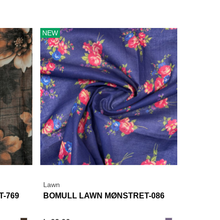
NEW
Lawn
View More
-769
BOMULL LAWN MØNSTRET-086