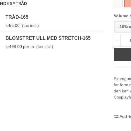
800
16
ENDE SYTRÅD
Volume 
TRÅD-165
kr55.00
(tax incl.)
-10% a
BLOMSTRET ULL MED STRETCH-165
-
kr498.00
per m
(tax incl.)
Skumgumm
for formi
den kan 
Cosplayf
Add T