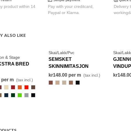
o return
Simple payment
Quick 
y product within 14
Pay with your creditcard,
Delivery 
Paypal or Klarna.
workingd
Y ALSO LIKE
Skai/Lakk/Pvc
Skai/Lakk
View More
on & Stage
View More
SEMSKET
GJENN
EKSTRA BRED
SKINNIMITASJON
VINDU
SUEDE
kr148.00
per m
kr148.0
(tax incl.)
per m
(tax incl.)
649
170
722
842
000-
Black
68
169
367
351
156
446
24
013
472
153
038
000-
Black
ODUCTS