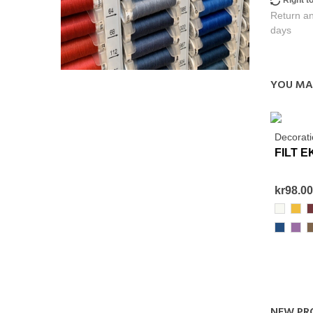
Right t
Return an
days
YOU MA
Decorati
FILT 
kr98.00
800
106
3
322
291
1
NEW PR