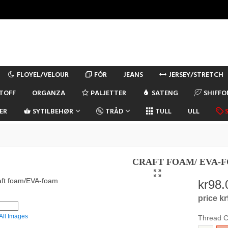
FLOYEL/VELOUR
FÓR
JEANS
JERSEY/STRETCH
TOFF
ORGANZA
PALJETTER
SATENG
SHIFF
ER
SYTILBEHØR
TRÅD
TULL
ULL
CRAFT FOAM/ EVA-
kr98.
price k
All Images
Thread C