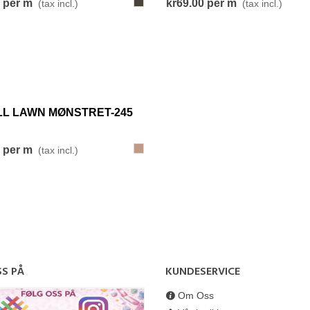
308-
per m
kr69.00
per m
(tax incl.)
(tax incl.)
LysRødBrun
View More
L LAWN MØNSTRET-245
245-
per m
(tax incl.)
BrunRød
SS PÅ
KUNDESERVICE
Om Oss