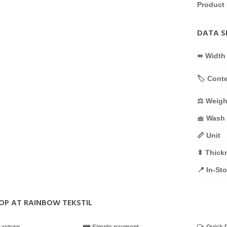
Product 
DATA S
⬌ Width
🏷️ Cont
⚖️ Weigh
🧺 Wash
📏 Unit
⬍ Thick
📍 In-St
OP AT RAINBOW TEKSTIL