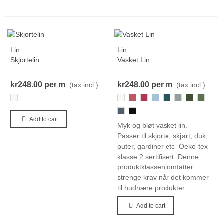
Lin
Lin
Skjortelin
Vasket Lin
kr248.00
per m
kr248.00
per m
(tax incl.)
(tax incl.)
800
800
81
909
075
223
038
585
283
093
000-
Black
Add to cart
Myk og bløt vasket lin.
Passer til skjorte, skjørt, duk,
puter, gardiner etc Oeko-tex
klasse 2 sertifisert. Denne
produktklassen omfatter
strenge krav når det kommer
til hudnære produkter.
Add to cart