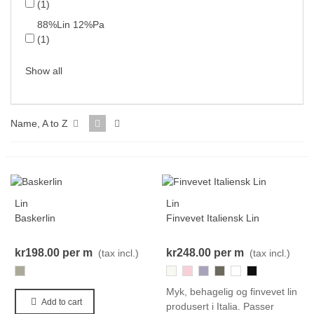
(1)
88%Lin 12%Pa
(1)
Show all
Name, A to Z
Lin
Lin
Baskerlin
Finvevet Italiensk Lin
kr198.00
per m
kr248.00
per m
(tax incl.)
(tax incl.)
118
800
372
656
824
111
000-
Black
Myk, behagelig og finvevet lin
Add to cart
produsert i Italia. Passer