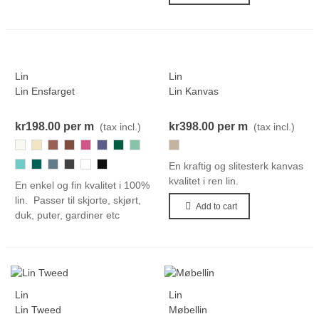
Lin
Lin
Lin Ensfarget
Lin Kanvas
kr198.00
per m
kr398.00
per m
(tax incl.)
(tax incl.)
800
414
847
649
733-
759
237
205
722
Cerise
328
402
788
676
111
000-
En kraftig og slitesterk kanvas
Black
kvalitet i ren lin.
En enkel og fin kvalitet i 100%
lin. Passer til skjorte, skjørt,
Add to cart
duk, puter, gardiner etc
Lin
Lin
Lin Tweed
Møbellin