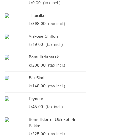
kr0.00
(tax incl.)
kr129.00
(ta
Thaisilke
Flagg 90cm 
kr398.00
(tax incl.)
kr24.00
(tax 
Viskose Shiffon
Baskerlin
kr49.00
(tax incl.)
kr198.00
(ta
Bomullsdamask
Fløyelsbånd
kr298.00
(tax incl.)
kr25.00
(tax 
Båt Skai
Vlieseline H
kr148.00
(tax incl.)
kr98.00
(tax 
Frynser
kr45.00
(tax incl.)
Bomullslerret Ubleket, 4m
Pakke
kr225.00
(tax incl.)