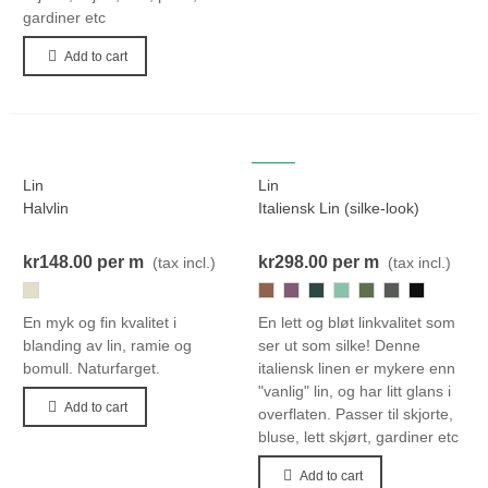
gardiner etc
Add to cart
NEW
Lin
Lin
Halvlin
Italiensk Lin (silke-look)
kr148.00
per m
kr298.00
per m
(tax incl.)
(tax incl.)
299
448
129
302
205
283
274
000-
Black
En myk og fin kvalitet i
En lett og bløt linkvalitet som
blanding av lin, ramie og
ser ut som silke! Denne
bomull. Naturfarget.
italiensk linen er mykere enn
"vanlig" lin, og har litt glans i
Add to cart
overflaten. Passer til skjorte,
bluse, lett skjørt, gardiner etc
Add to cart