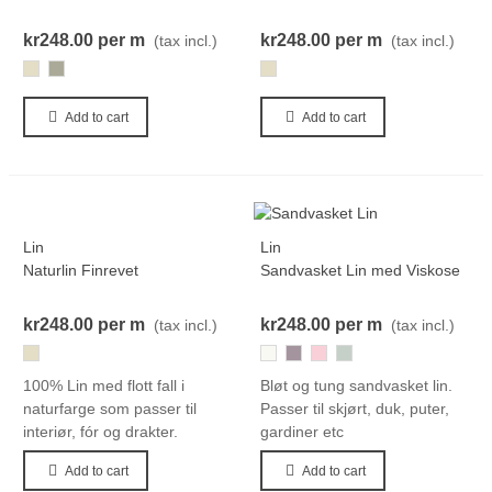
kr248.00
per m
kr248.00
per m
(tax incl.)
(tax incl.)
299
118
299
Add to cart
Add to cart
Lin
Lin
Naturlin Finrevet
Sandvasket Lin med Viskose
kr248.00
per m
kr248.00
per m
(tax incl.)
(tax incl.)
299
800
125
372
040
100% Lin med flott fall i
Bløt og tung sandvasket lin.
naturfarge som passer til
Passer til skjørt, duk, puter,
interiør, fór og drakter.
gardiner etc
Add to cart
Add to cart