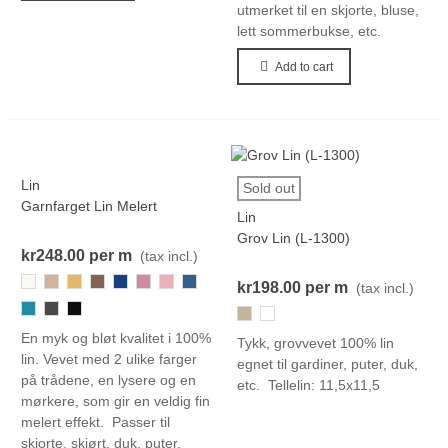
utmerket til en skjorte, bluse,
lett sommerbukse, etc.
Add to cart
Lin
Sold out
Garnfarget Lin Melert
Lin
Grov Lin (L-1300)
kr248.00
per m
(tax incl.)
800
198
416
444
315
211
662
311
kr198.00
per m
(tax incl.)
715
036
000-
722
111
Black
En myk og bløt kvalitet i 100%
Tykk, grovvevet 100% lin
lin. Vevet med 2 ulike farger
egnet til gardiner, puter, duk,
på trådene, en lysere og en
etc. Tellelin: 11,5x11,5
mørkere, som gir en veldig fin
melert effekt. Passer til
skjorte, skjørt, duk, puter,