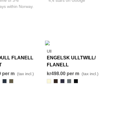
time of 3-6
4,4 stars on Goolge
ays within Norway.
Ull
View More
View More
OULL FLANELL
ENGELSK ULLTWILL/
T
FLANELL
0
per m
kr498.00
per m
(tax incl.)
(tax incl.)
3-
339
528
001
694
387
701
000-
rise
Black