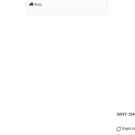
Russ
WHY SH
Right t