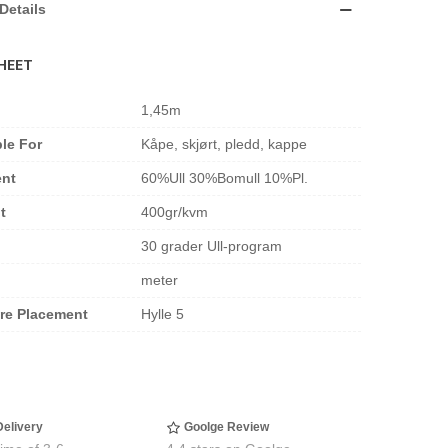
Details
HEET
1,45m
ble For
Kåpe, skjørt, pledd, kappe
ent
60%Ull 30%Bomull 10%Pl.
t
400gr/kvm
30 grader Ull-program
meter
ore Placement
Hylle 5
Delivery
Goolge Review