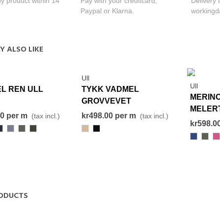
y product within 14
Pay with your creditcard,
Delivery 
Paypal or Klarna.
workingd
Y ALSO LIKE
Ull
View More
View More
Ull
L REN ULL
TYKK VADMEL
MERIN
GROVVEVET
MELER
00
per m
kr498.00
per m
(tax incl.)
(tax incl.)
kr598.0
87
496
825
531
186
000-
Black
959
727
73
Ce
ODUCTS