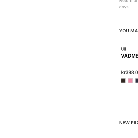
Return an
days
YOU MA
Ull
VADME
kr398.
23
663
3
NEW PR