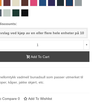
2
369
299
230
382
322
66
665
967
038
3
040
018
000-
Black
discounts:
vslag ved kjøp av en eller flere hele enheter på 10
+
Add To Cart
mellomtykk vadmel/ bunadsull som passer utmerket til
pper, kåper, jakke skjørt, etc.
o Compare
0
Add To Wishlist