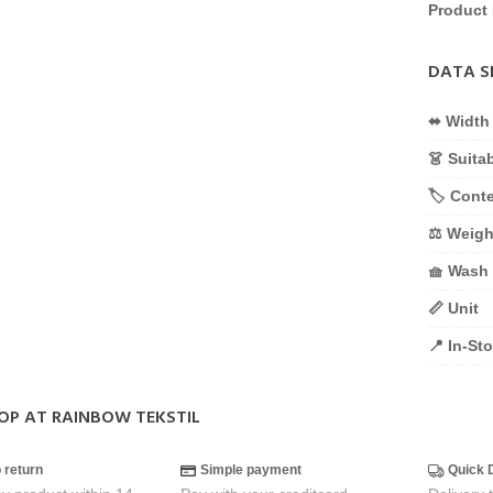
Product 
DATA S
⬌ Width
👗 Suita
🏷️ Cont
⚖️ Weigh
🧺 Wash
📏 Unit
📍 In-St
OP AT RAINBOW TEKSTIL
o return
Simple payment
Quick 