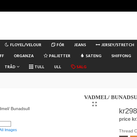
FLOYEL/VELOUR
FÓR
JEANS
JERSEY/STRETCH
FF
ORGANZA
PALJETTER
SATENG
SHIFFONG
TRÅD
TULL
ULL
SALG
VADMEL/ BUNADS
kr298
price k
All Images
Thread C