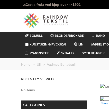
Gratis frakt ved kjøp over kr.1200,-
BOMULL
BLONDE/BROKADE
BÅND
KUNSTSKINN/PVC/SKAI
LIN
MØBELSTO
SYMØNSTER
SYNÅLER
SYTILBEHØR
Home
>
Ull
>
Vadmel/ Bunadsull
RECENTLY VIEWED
No items
Show 
CATEGORIES