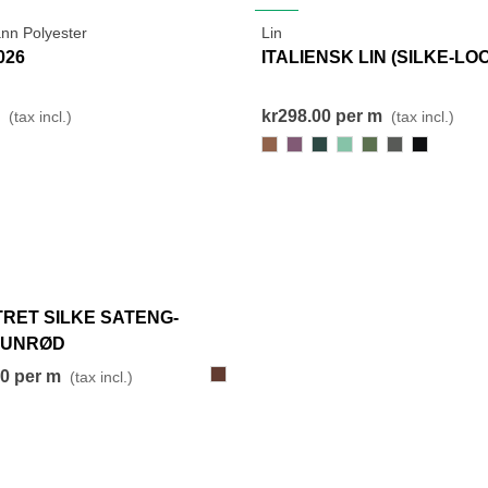
NEW
nn Polyester
Lin
View More
View More
026
ITALIENSK LIN (SILKE-LO
kr298.00
per m
(tax incl.)
(tax incl.)
448
129
302
205
283
274
000-
Black
View More
RET SILKE SATENG-
RUNRØD
650
00
per m
(tax incl.)