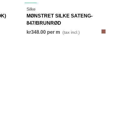
NEW
Silke
View More
OK)
MØNSTRET SILKE SATENG-
847/BRUNRØD
847
kr348.00
per m
(tax incl.)