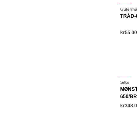
NEW
Güterma
TRÅD-
kr55.00
NEW
Silke
MØNST
650/B
kr348.