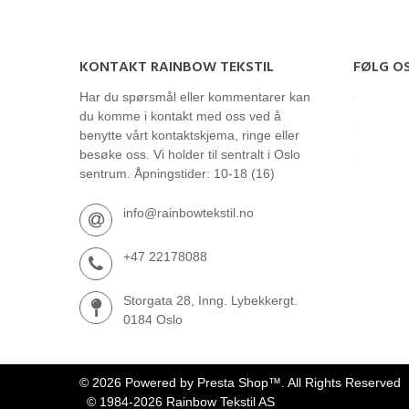
KONTAKT RAINBOW TEKSTIL
FØLG O
Har du spørsmål eller kommentarer kan
du komme i kontakt med oss ved å
benytte vårt kontaktskjema, ringe eller
besøke oss. Vi holder til sentralt i Oslo
sentrum. Åpningstider: 10-18 (16)
info@rainbowtekstil.no
+47 22178088
Storgata 28, Inng. Lybekkergt.
0184 Oslo
© 2026 Powered by Presta Shop™. All Rights Reserved
© 1984-2026 Rainbow Tekstil AS