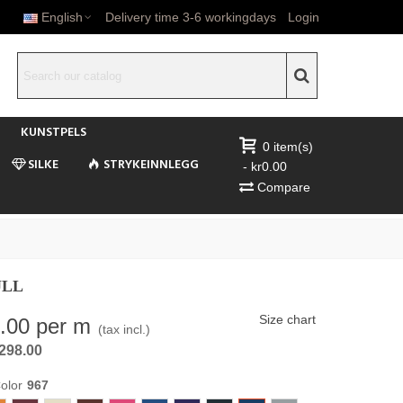
English
Delivery time 3-6 workingdays
Login
KUNSTPELS
0
item(s)
SILKE
STRYKEINNLEGG
-
kr0.00
Compare
ULL
Size chart
.00
per m
(tax incl.)
r298.00
olor