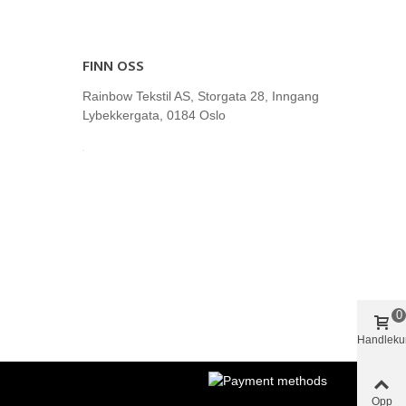
FINN OSS
Rainbow Tekstil AS, Storgata 28, Inngang
Lybekkergata, 0184 Oslo
0
Handleku
Opp