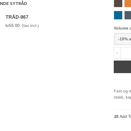
815
36
ENDE SYTRÅD
025
09
TRÅD-967
kr55.00
(tax incl.)
Volume 
-10% a
-
Fast og 
stakk, ka
Add T