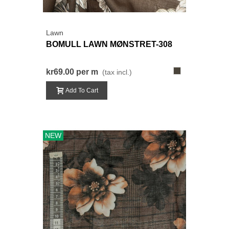
Lawn
BOMULL LAWN MØNSTRET-308
308-
kr69.00
per m
(tax incl.)
LysRødBrun
Add To Cart
NEW