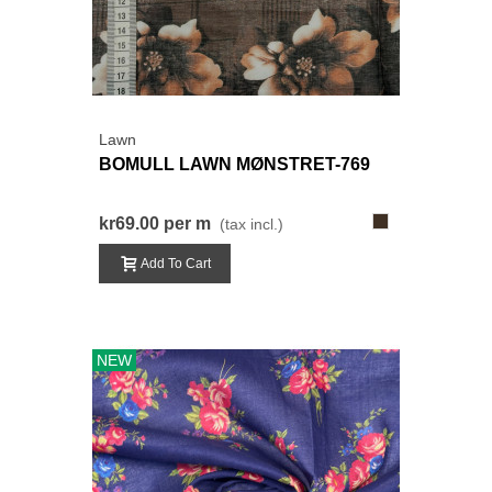
Lawn
BOMULL LAWN MØNSTRET-769
769-
kr69.00
per m
(tax incl.)
MørkGråBrun
Add To Cart
NEW