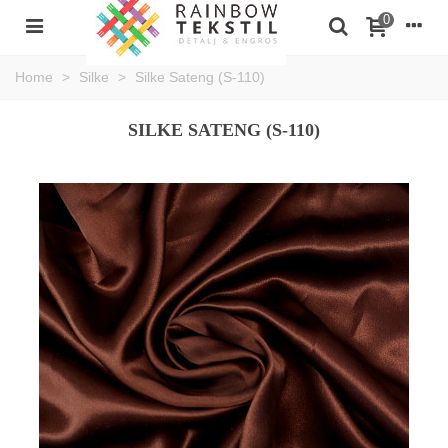
0
Home
>
Silke
>
Silke Sateng (S-110)
SILKE SATENG (S-110)