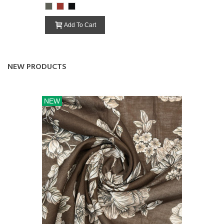
Grey
825
227-
000-
RustOransje
Black
Add To Cart
NEW PRODUCTS
NEW