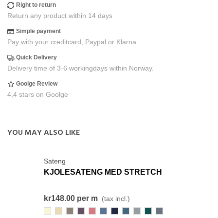
Right to return
Return any product within 14 days
Simple payment
Pay with your creditcard, Paypal or Klarna.
Quick Delivery
Delivery time of 3-6 workingdays within Norway.
Goolge Review
4,4 stars on Goolge
YOU MAY ALSO LIKE
Sateng
KJOLESATENG MED STRETCH
kr148.00
per m
(tax incl.)
001
169
199
128
473
74
310
903
038
403
497-