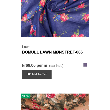
Lawn
BOMULL LAWN MØNSTRET-086
086-
kr69.00
per m
(tax incl.)
BlåLilla
Add To Cart
NEW