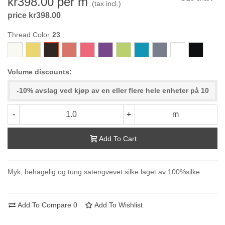
kr398.00
per m
(tax incl.)
price kr398.00
Thread Color
800
327
23
377
986
392
334
736-
496
111
000-
PetrolTurkis
Black
Volume discounts:
-10% avslag ved kjøp av en eller flere hele enheter på 10
-
+
m
Add To Cart
Myk, behagelig og tung satengvevet silke laget av 100%silke.
Add To Compare
0
Add To Wishlist