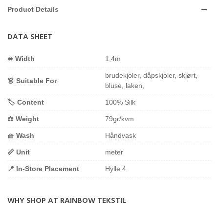
Product Details
DATA SHEET
⬌ Width
1,4m
brudekjoler, dåpskjoler, skjørt,
👗 Suitable For
bluse, laken,
🏷️ Content
100% Silk
⚖️ Weight
79gr/kvm
🧺 Wash
Håndvask
📏 Unit
meter
📍 In-Store Placement
Hylle 4
WHY SHOP AT RAINBOW TEKSTIL