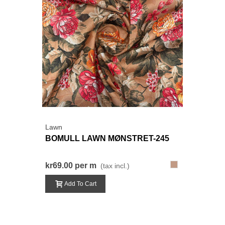
Lawn
BOMULL LAWN MØNSTRET-245
245-
kr69.00
per m
(tax incl.)
BrunRød
Add To Cart