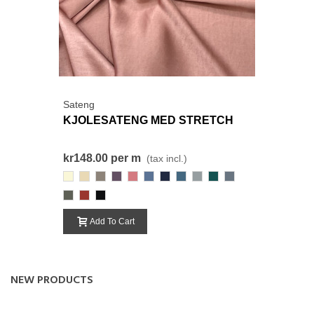
Sateng
KJOLESATENG MED STRETCH
kr148.00
per m
(tax incl.)
001
169
199
128
473
74
310
903
038
403
497-
Grey
825
227-
000-
RustOransje
Black
Add To Cart
NEW PRODUCTS