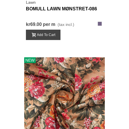
Lawn
BOMULL LAWN MØNSTRET-086
086-
kr69.00
per m
(tax incl.)
BlåLilla
Add To Cart
NEW