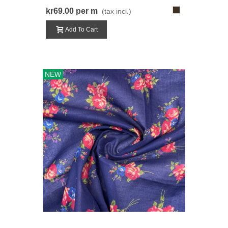
769-
kr69.00
per m
(tax incl.)
MørkGråBrun
Add To Cart
NEW