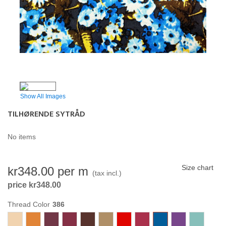
Show All Images
TILHØRENDE SYTRÅD
No items
Size chart
kr348.00
per m
(tax incl.)
price kr348.00
Thread Color
005
362
375
384
230
591
365
383
386
392
331