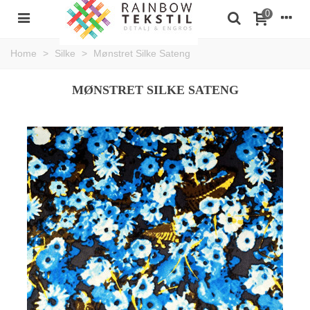
0
Home
>
Silke
>
Mønstret Silke Sateng
MØNSTRET SILKE SATENG