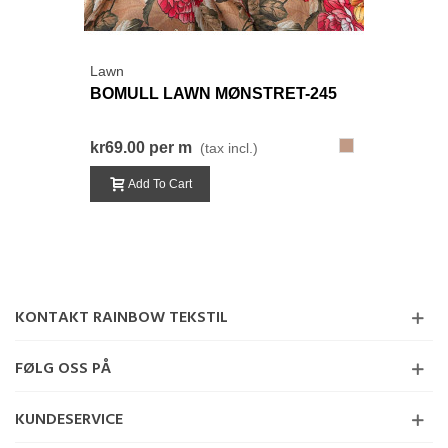
Lawn
BOMULL LAWN MØNSTRET-245
245-
kr69.00
per m
(tax incl.)
BrunRød
Add To Cart
KONTAKT RAINBOW TEKSTIL
FØLG OSS PÅ
KUNDESERVICE