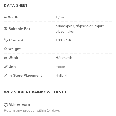
DATA SHEET
⬌ Width
1,1m
brudekjoler, dåpskjoler, skjørt,
👗 Suitable For
bluse, laken,
🏷️ Content
100% Silk
⚖️ Weight
🧺 Wash
Håndvask
📏 Unit
meter
📍 In-Store Placement
Hylle 4
WHY SHOP AT RAINBOW TEKSTIL
Right to return
Return any product within 14 days