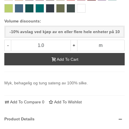
334
903
403
167
095
432
861
111
Volume discounts:
-10% avslag ved kjøp av en eller flere hele enheter på 10
-
+
m
Add To Cart
Myk, behagelig og tung sateng av 100% silke.
Add To Compare
0
Add To Wishlist
Product Details