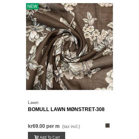
NEW
Lawn
BOMULL LAWN MØNSTRET-308
308-
kr69.00
per m
(tax incl.)
LysRødBrun
Add To Cart