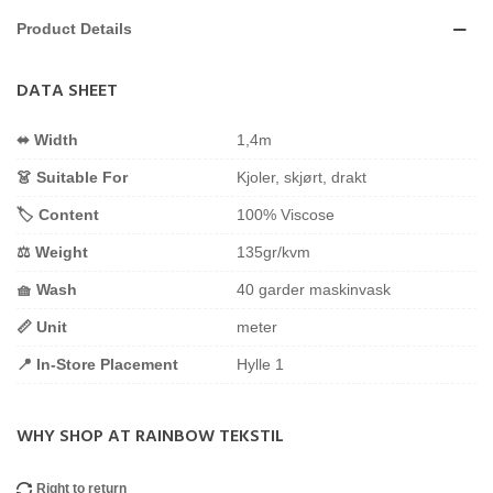
Product Details
DATA SHEET
⬌ Width
1,4m
👗 Suitable For
Kjoler, skjørt, drakt
🏷️ Content
100% Viscose
⚖️ Weight
135gr/kvm
🧺 Wash
40 garder maskinvask
📏 Unit
meter
📍 In-Store Placement
Hylle 1
WHY SHOP AT RAINBOW TEKSTIL
Right to return