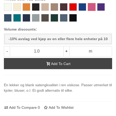
800
802
362
697
198
422
130
365
315
733-
810
Cerise
068
189
711
038
972
018
037-
000-
BlåLilla
Black
Volume discounts:
-10% avslag ved kjøp av en eller flere hele enheter på 10
-
+
m
Add To Cart
En lekker og blank satengkvalitet i ren viskose. Passer utmerket til
kjoler, bluser, o.l. Et godt alternativ til silke.
Add To Compare
0
Add To Wishlist