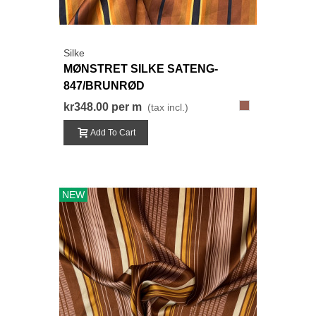
Silke
MØNSTRET SILKE SATENG-
847/BRUNRØD
847
kr348.00
per m
(tax incl.)
Add To Cart
NEW