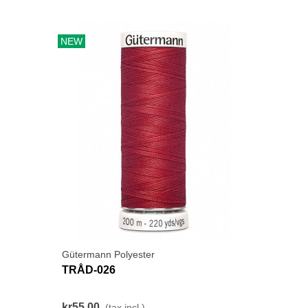
NEW
Gütermann Polyester
TRÅD-026
kr55.00
(tax incl.)