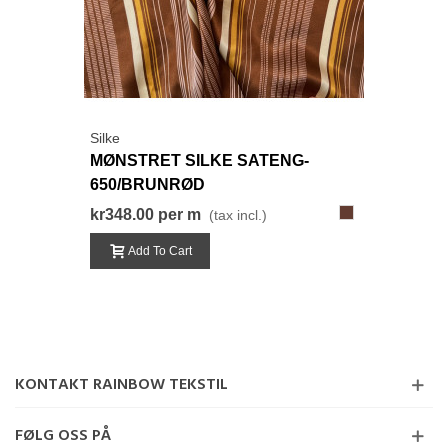
Silke
MØNSTRET SILKE SATENG-
650/BRUNRØD
650
kr348.00
per m
(tax incl.)
Add To Cart
KONTAKT RAINBOW TEKSTIL
FØLG OSS PÅ