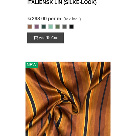
ITALIENSK LIN (SILKE-LOOK)
kr298.00
per m
(tax incl.)
448
129
302
205
283
274
000-
Black
Add To Cart
NEW