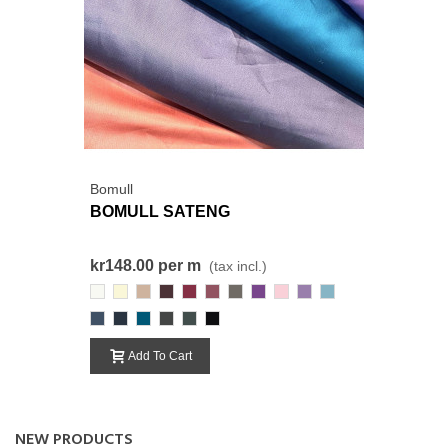
Bomull
BOMULL SATENG
kr148.00
per m
(tax incl.)
800
001
198
130
384
474
669
392
372
158
071
537
339
483
190
861
000-
Black
Add To Cart
NEW PRODUCTS