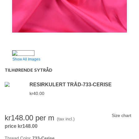
Show All Images
TILHØRENDE SYTRÅD
RESIRKULERT TRÅD-733-CERISE
kr40.00
Size chart
kr148.00
per m
(tax incl.)
price kr148.00
Thread Color