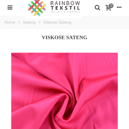
0
Home
>
Sateng
>
Viskose Sateng
VISKOSE SATENG