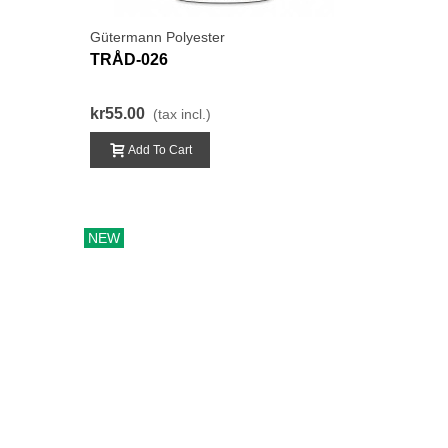
Gütermann Polyester
TRÅD-026
kr55.00
(tax incl.)
Add To Cart
NEW