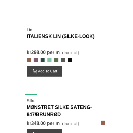
Lin
ITALIENSK LIN (SILKE-LOOK)
kr298.00
per m
(tax incl.)
448
129
302
205
283
274
000-
Black
Add To Cart
NEW
Silke
MØNSTRET SILKE SATENG-
847/BRUNRØD
847
kr348.00
per m
(tax incl.)