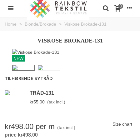
0
Home
>
Blonde/Brokade
>
Viskose Brokade-131
VISKOSE BROKADE-131
NEW
TILHØRENDE SYTRÅD
TRÅD-131
kr55.00
(tax incl.)
Size chart
kr498.00
per m
(tax incl.)
price kr498.00