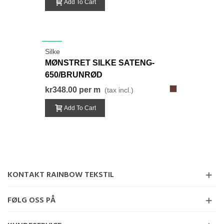
Add To Cart
NEW
Silke
MØNSTRET SILKE SATENG-
650/BRUNRØD
650
kr348.00
per m
(tax incl.)
Add To Cart
KONTAKT RAINBOW TEKSTIL
FØLG OSS PÅ