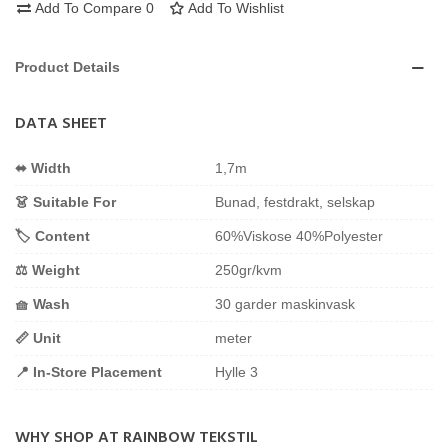
Add To Compare
0
Add To Wishlist
Product Details
DATA SHEET
⬌ Width
1,7m
👗 Suitable For
Bunad, festdrakt, selskap
🏷️ Content
60%Viskose 40%Polyester
⚖️ Weight
250gr/kvm
🧺 Wash
30 garder maskinvask
📏 Unit
meter
📍 In-Store Placement
Hylle 3
WHY SHOP AT RAINBOW TEKSTIL