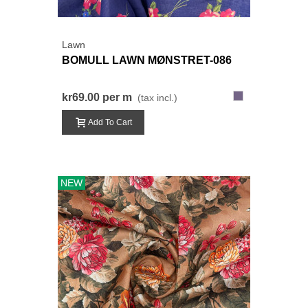
Lawn
BOMULL LAWN MØNSTRET-086
086-
kr69.00
per m
(tax incl.)
BlåLilla
Add To Cart
NEW