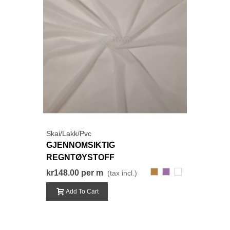
Skai/Lakk/Pvc
GJENNOMSIKTIG
REGNTØYSTOFF
412
291
111
kr148.00
per m
(tax incl.)
Add To Cart