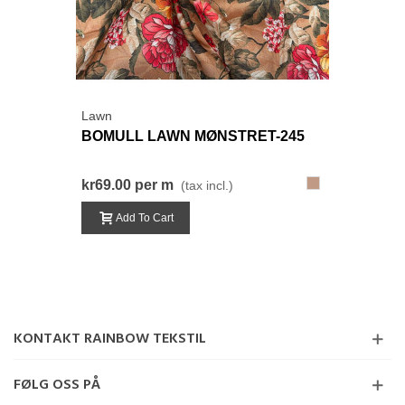
Lawn
BOMULL LAWN MØNSTRET-245
245-
kr69.00
per m
(tax incl.)
BrunRød
Add To Cart
KONTAKT RAINBOW TEKSTIL
FØLG OSS PÅ