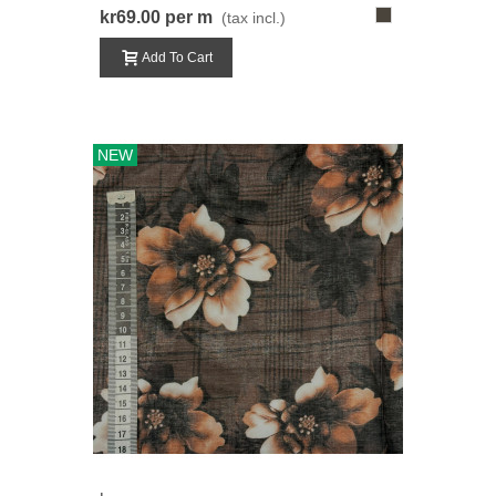
308-
kr69.00
per m
(tax incl.)
LysRødBrun
Add To Cart
NEW