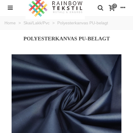
0
Home
>
Skai/Lakk/Pvc
>
Polyesterkanvas PU-belagt
POLYESTERKANVAS PU-BELAGT