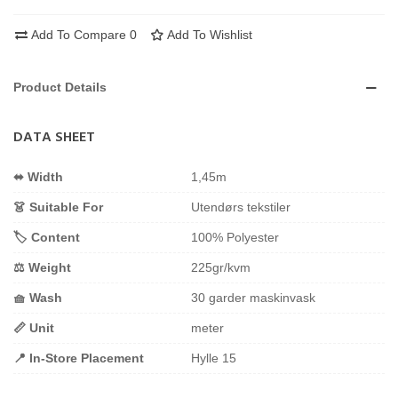
Add To Compare
0
Add To Wishlist
Product Details
DATA SHEET
⬌ Width
1,45m
👗 Suitable For
Utendørs tekstiler
🏷️ Content
100% Polyester
⚖️ Weight
225gr/kvm
🧺 Wash
30 garder maskinvask
📏 Unit
meter
📍 In-Store Placement
Hylle 15