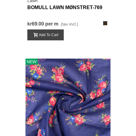
Lawn
BOMULL LAWN MØNSTRET-769
769-
kr69.00
per m
(tax incl.)
MørkGråBrun
Add To Cart
NEW