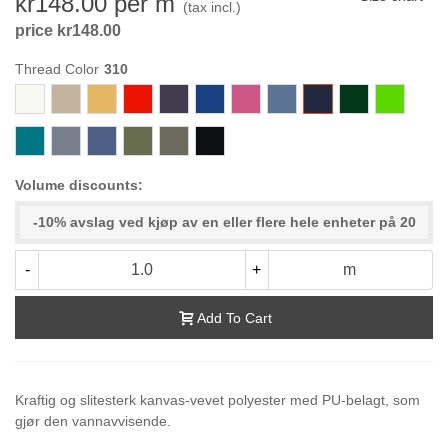
kr148.00
per m
(tax incl.)
price kr148.00
Thread Color
800
722
416
156
575
315
733-
74
310
472
153
Cerise
761
496
112
432
824
000-
Black
Volume discounts:
-10% avslag ved kjøp av en eller flere hele enheter på 20
-
+
m
Add To Cart
Kraftig og slitesterk kanvas-vevet polyester med PU-belagt, som
gjør den vannavvisende.