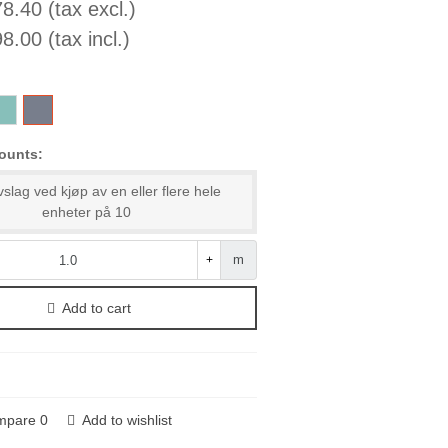
8.40 (tax excl.)
8.00 (tax incl.)
31
496
ounts:
slag ved kjøp av en eller flere hele
enheter på 10
m
+
Add to cart
mpare
0
Add to wishlist