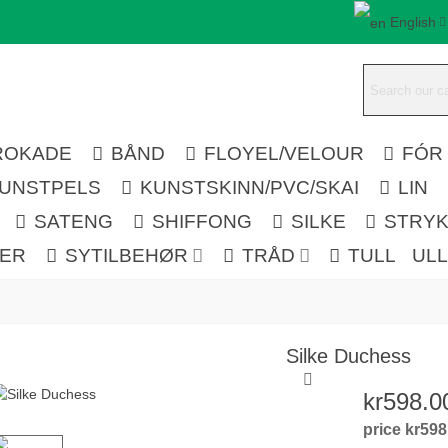
English
ROKADE
BÅND
FLOYEL/VELOUR
FÓR
UNSTPELS
KUNSTSKINN/PVC/SKAI
LIN
SATENG
SHIFFONG
SILKE
STRYK
LER
SYTILBEHØR
TRÅD
TULL
UL
Silke Duchess
kr598.0
price kr598