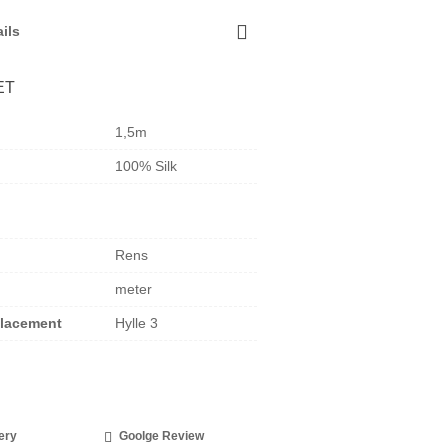
ils
ET
1,5m
100% Silk
Rens
meter
Placement
Hylle 3
ery
Goolge Review