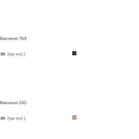
View more
Mønstret-769
769-
 m
(tax incl.)
MørkGråBrun
View more
Mønstret-245
245-
 m
(tax incl.)
BrunRød