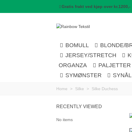
Gratis frakt ved kjøp over kr.1200,-
BOMULL
BLONDE/B
JERSEY/STRETCH
K
ORGANZA
PALJETTER
SYMØNSTER
SYNÅ
Home
>
Silke
>
Silke Duchess
RECENTLY VIEWED
No items