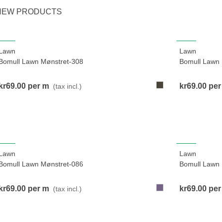
NEW PRODUCTS
NEW
NEW
Lawn
Lawn
View more
Bomull Lawn Mønstret-308
Bomull Lawn 
308-
kr69.00
per m
kr69.00
per
(tax incl.)
LysRødBrun
NEW
NEW
Lawn
Lawn
View more
Bomull Lawn Mønstret-086
Bomull Lawn 
086-
kr69.00
per m
kr69.00
per
(tax incl.)
BlåLilla