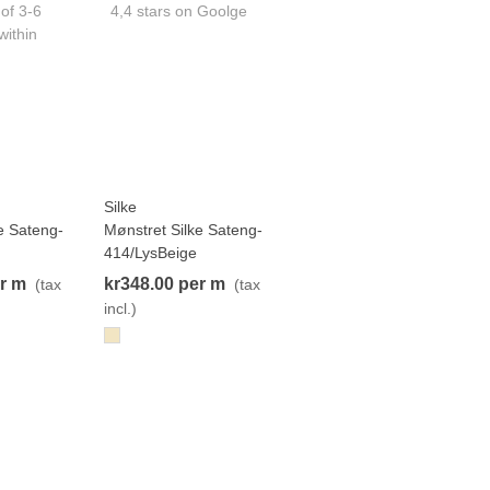
 of 3-6
4,4 stars on Goolge
within
Silke
 more
View more
NEW
e Sateng-
Mønstret Silke Sateng-
414/LysBeige
r m
kr348.00
per m
(tax
(tax
incl.)
414