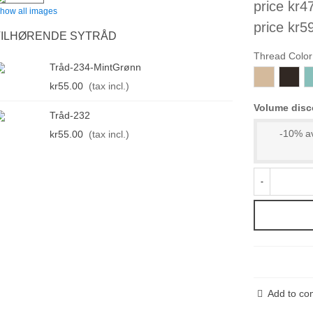
price kr47
how all images
price kr59
TILHØRENDE SYTRÅD
Thread Color
Tråd-234-MintGrønn
186
23
3
kr55.00
(tax incl.)
Volume disc
Tråd-232
-10% av
kr55.00
(tax incl.)
-
Add to co