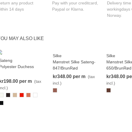
eturn any product
Pay with your creditcard,
Delivery time
ithin 14 days
Paypal or Klarna.
workingdays 
Norway.
YOU MAY ALSO LIKE
Silke
Silke
View more
View
NEW
NEW
Sateng
View more
Mønstret Silke Sateng-
Mønstret Silk
Polyester Duchess
847/BrunRød
650/BrunRød
kr348.00
per m
kr348.00
pe
(tax
kr198.00
per m
(tax
incl.)
incl.)
incl.)
847
650
800
696
186
156
895
111
000-
Black