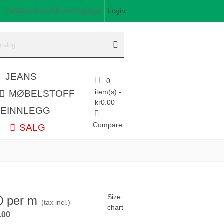
Delivery time 3-6 workingdays
Login
JEANS
0
item(s)
-
MØBELSTOFF
kr0.00
EINNLEGG
Compare
L
SALG
Size
0
per m
(tax incl.)
chart
.00