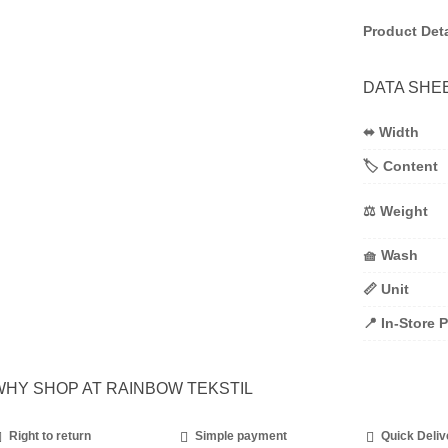
Product Deta
DATA SHE
⬌ Width
🏷️ Content
⚖️ Weight
🧺 Wash
📏 Unit
📍 In-Store 
WHY SHOP AT RAINBOW TEKSTIL
Right to return
Simple payment
Quick Deliv