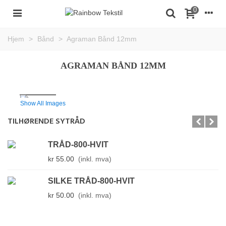
0
Hjem
>
Bånd
>
Agraman Bånd 12mm
AGRAMAN BÅND 12MM
Show All Images
TILHØRENDE SYTRÅD
TRÅD-800-HVIT
kr 55.00
(inkl. mva)
SILKE TRÅD-800-HVIT
kr 50.00
(inkl. mva)