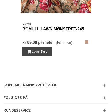
Lawn
BOMULL LAWN MØNSTRET-245
245-
kr 69.00
pr meter
(inkl. mva)
BrunRød
Legg I Kurv
KONTAKT RAINBOW TEKSTIL
FØLG OSS PÅ
KUNDESERVICE