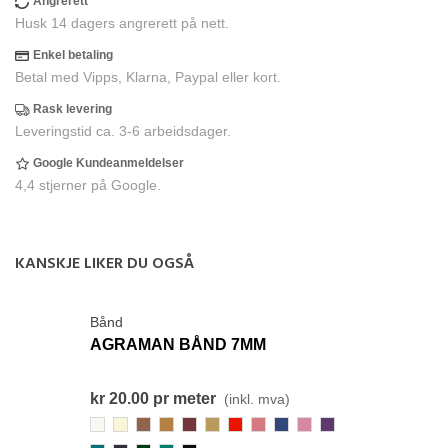
Angrerett
Husk 14 dagers angrerett på nett.
Enkel betaling
Betal med Vipps, Klarna, Paypal eller kort.
Rask levering
Leveringstid ca. 3-6 arbeidsdager.
Google Kundeanmeldelser
4,4 stjerner på Google.
KANSKJE LIKER DU OGSÅ
Bånd
AGRAMAN BÅND 7MM
kr 20.00
pr meter
(inkl. mva)
800-
001-
448-
412-
368-
968-
156-
473-
959-
211-
373-
Hvit
KremHvit
MørkGylden
Gylden
Vinrød
MørkSennep
Rød
SterkGammelrosa
KongeBlå
RosaViolett
Lilla