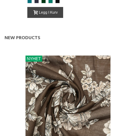
189-
387-
472-
239-
000-
GrønnTurkis
MørkBlå
MørkGrønn
MørkTurkisGrønn
Svart
Legg I Kurv
NEW PRODUCTS
NYHET