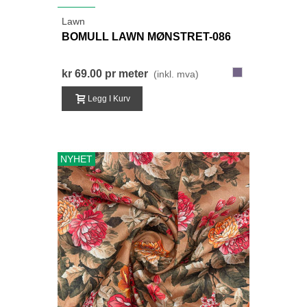
NYHET
Lawn
BOMULL LAWN MØNSTRET-086
086-
kr 69.00
pr meter
(inkl. mva)
BlåLilla
Legg I Kurv
NYHET