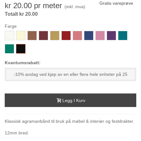
Gratis vareprøve
kr 20.00
pr meter
(inkl. mva)
Totalt kr 20.00
Farge
800-
001-
448-
368-
968-
367-
473-
959-
211-
373-
189-
Hvit
KremHvit
MørkGylden
Vinrød
MørkSennep
DypRød
SterkGammelrosa
KongeBlå
RosaViolett
Lilla
GrønnTurki
239-
000-
MørkTurkisGrønn
Svart
Kvantumsrabatt:
-10% avslag ved kjøp av en eller flere hele enheter på 25
Legg I Kurv
Klassisk agramanbånd til bruk på møbel & interiør og festdrakter.
12mm bred.