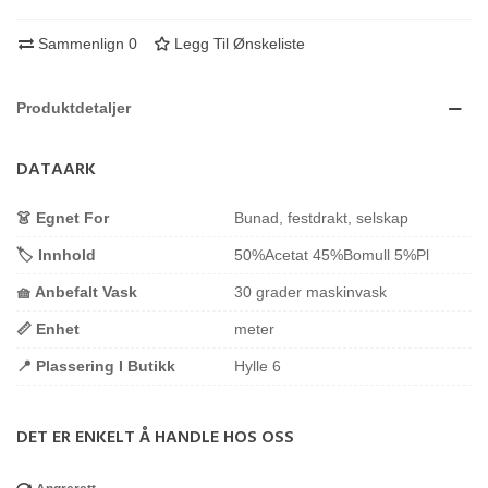
Sammenlign
0
Legg Til Ønskeliste
Produktdetaljer
DATAARK
👗 Egnet For
Bunad, festdrakt, selskap
🏷️ Innhold
50%Acetat 45%Bomull 5%Pl
🧺 Anbefalt Vask
30 grader maskinvask
📏 Enhet
meter
📍 Plassering I Butikk
Hylle 6
DET ER ENKELT Å HANDLE HOS OSS